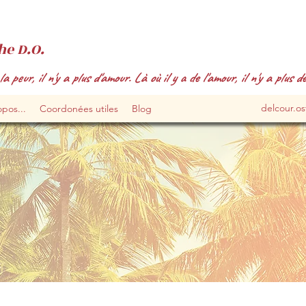
he D.O.
la peur, il n'y a plus d'amour. Là où il y a de l'amour, il n'y a plus de
delcour.o
pos...
Coordonées utiles
Blog