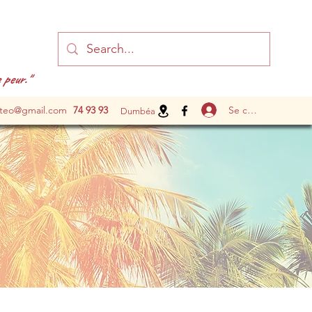
 peur."
Se connecter
steo@gmail.com
74 93 93
Dumbéa