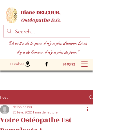
Diane DELCOUR
,
Ostéopathe D.O.
"Là où il a de la peur, il n'y a plus d'amour. Là où
il y a de l'amour, il n'y a plus de peur."
Dumbéa
74 93 93
Post
delphines90
25 févr. 2022
1 min de lecture
Votre Ostéopathe Est